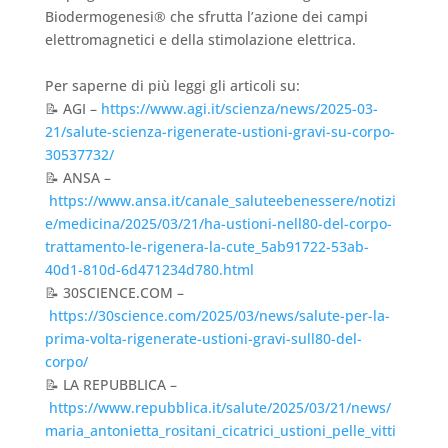
Biodermogenesi® che sfrutta l’azione dei campi
elettromagnetici e della stimolazione elettrica.
Per saperne di più leggi gli articoli su:
📝 AGI –
https://www.agi.it/scienza/news/2025-03-
21/salute-scienza-rigenerate-ustioni-gravi-su-corpo-
30537732/
📝 ANSA –
https://www.ansa.it/canale_saluteebenessere/notizi
e/medicina/2025/03/21/ha-ustioni-nell80-del-corpo-
trattamento-le-rigenera-la-cute_5ab91722-53ab-
40d1-810d-6d471234d780.html
📝 30SCIENCE.COM –
https://30science.com/2025/03/news/salute-per-la-
prima-volta-rigenerate-ustioni-gravi-sull80-del-
corpo/
📝 LA REPUBBLICA –
https://www.repubblica.it/salute/2025/03/21/news/
maria_antonietta_rositani_cicatrici_ustioni_pelle_vitti