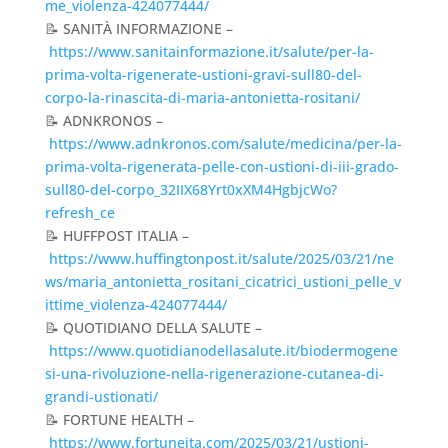
me_violenza-424077444/
📝 SANITÀ INFORMAZIONE –
https://www.sanitainformazione.it/salute/per-la-
prima-volta-rigenerate-ustioni-gravi-sull80-del-
corpo-la-rinascita-di-maria-antonietta-rositani/
📝 ADNKRONOS –
https://www.adnkronos.com/salute/medicina/per-la-
prima-volta-rigenerata-pelle-con-ustioni-di-iii-grado-
sull80-del-corpo_32IIX68Yrt0xXM4HgbjcWo?
refresh_ce
📝 HUFFPOST ITALIA –
https://www.huffingtonpost.it/salute/2025/03/21/ne
ws/maria_antonietta_rositani_cicatrici_ustioni_pelle_v
ittime_violenza-424077444/
📝 QUOTIDIANO DELLA SALUTE –
https://www.quotidianodellasalute.it/biodermogene
si-una-rivoluzione-nella-rigenerazione-cutanea-di-
grandi-ustionati/
📝 FORTUNE HEALTH –
https://www.fortuneita.com/2025/03/21/ustioni-